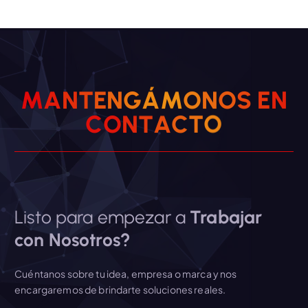
M
A
N
T
E
N
G
Á
M
O
N
O
S
E
N
O
C
O
T
N
C
T
A
Listo para empezar a
Trabajar
con Nosotros?
Cuéntanos sobre tu idea, empresa o marca y nos
encargaremos de brindarte soluciones reales.