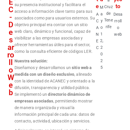
E
a
su presencia institucional y facilitara el
e
to
Cruz
M
C
acceso a información clave tanto para sus
de
a
A
Desa
-
asociados como para usuarios externos. Su
Tene
y
C
rroll
D
objetivo principal era contar con un sitio
rife
o
A
o
e
web claro, dinámico y funcional, capaz de
1
N
web
s
visibilizar a las empresas asociadas y
2,
E
ofrecer herramientas útiles para el sector,
ar
2
C
como la consulta eficiente de códigos LER.
ro
0
ll
2
Nuestra solución:
5
Diseñamos y desarrollamos un
sitio web a
o
medida con un diseño exclusivo
, alineado
W
con la identidad de ACANEC y orientado a la
e
difusión, transparencia y utilidad pública.
b
Se implementó un
directorio dinámico de
empresas asociadas
, permitiendo mostrar
de manera organizada y visual la
información principal de cada una: datos de
contacto, actividad, ubicación y servicios.