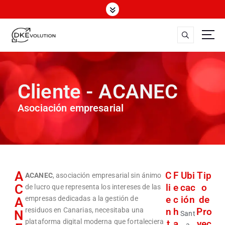
Marketing digital y web Tenerife
Cliente - ACANEC
Asociación empresarial
A
C
F
Ubi
Tip
ACANEC
, asociación empresarial sin ánimo
C
li
e
cac
o
de lucro que representa los intereses de las
e
c
ión
de
empresas dedicadas a la gestión de
A
residuos en Canarias, necesitaba una
n
h
Pro
N
Sant
plataforma digital moderna que fortaleciera
t
a
yec