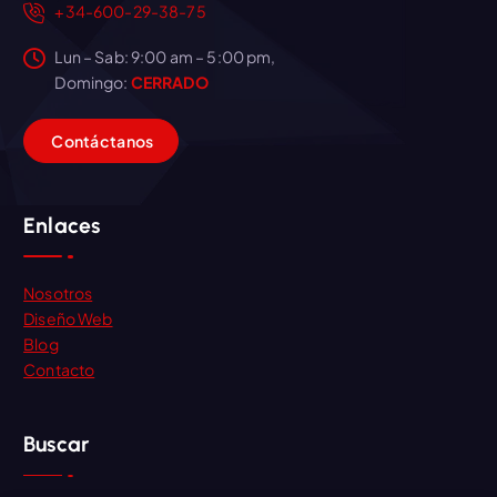
+34-600-29-38-75
Lun – Sab: 9:00 am – 5:00 pm,
Domingo:
CERRADO
C
o
n
t
á
c
t
a
n
o
s
Enlaces
Nosotros
Diseño Web
Blog
Contacto
Buscar