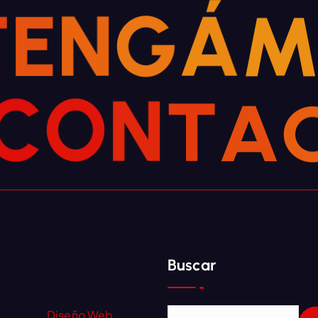
T
E
N
G
Á
C
O
N
T
A
Buscar
Diseño Web