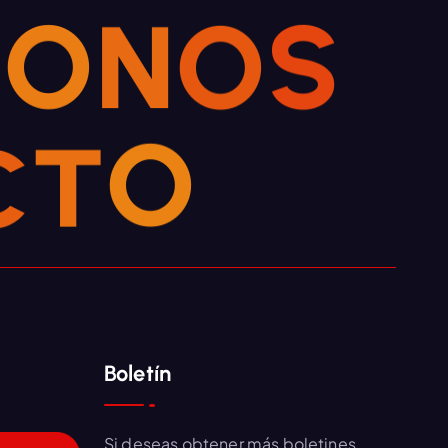
M
O
N
O
S
C
T
O
Boletín
Si deseas obtener más boletines