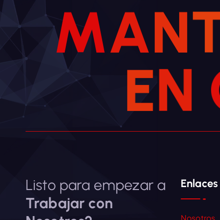
M
A
N
E
N
Listo para empezar a
Enlaces
Trabajar con
Nosotros