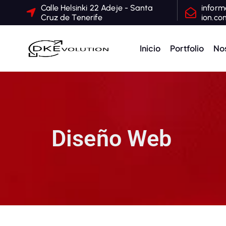
Calle Helsinki 22 Adeje - Santa
infor
Cruz de Tenerife
ion.co
Inicio
Portfolio
No
Marketing digital y web Tenerife
Diseño Web