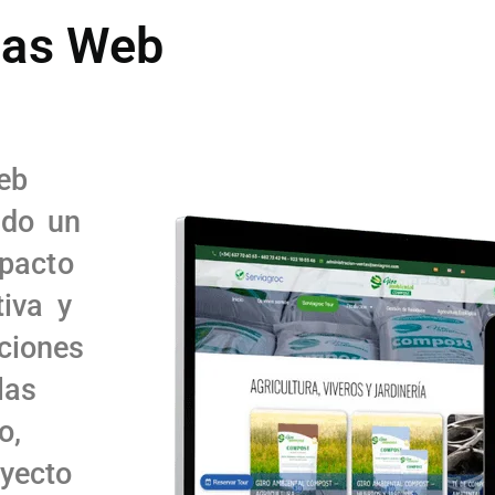
nas Web
eb
ndo un
mpacto
tiva y
ciones
las
o,
yecto