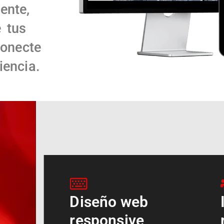
ente,
 tus
conecte
iencia.
Diseño web
responsive