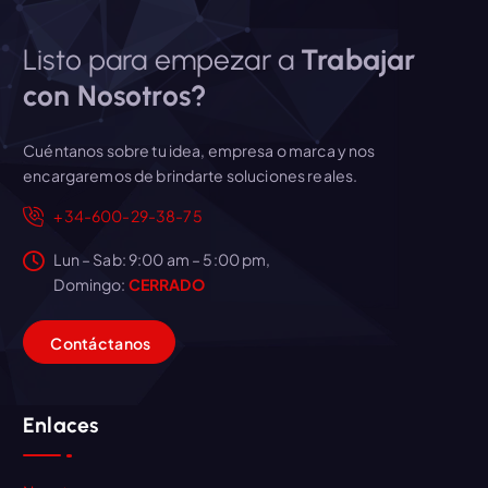
Listo para empezar a
Trabajar
con Nosotros?
Cuéntanos sobre tu idea, empresa o marca y nos
encargaremos de brindarte soluciones reales.
+34-600-29-38-75
Lun – Sab: 9:00 am – 5:00 pm,
Domingo:
CERRADO
C
o
n
t
á
c
t
a
n
o
s
Enlaces