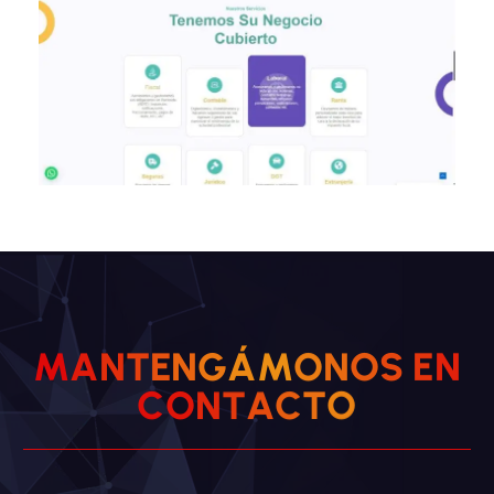
M
A
N
T
E
N
G
Á
M
O
N
O
S
E
N
C
O
N
T
A
C
O
T