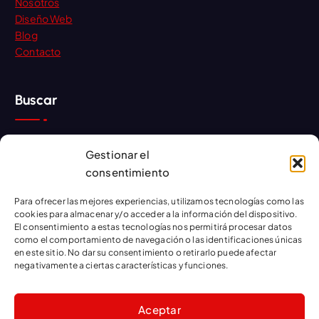
Nosotros
Diseño Web
Blog
Contacto
Buscar
Gestionar el
consentimiento
Para ofrecer las mejores experiencias, utilizamos tecnologías como las
Boletín
cookies para almacenar y/o acceder a la información del dispositivo.
El consentimiento a estas tecnologías nos permitirá procesar datos
como el comportamiento de navegación o las identificaciones únicas
Si deseas obtener más boletines ingresa tu dirección de
en este sitio. No dar su consentimiento o retirarlo puede afectar
correo.
negativamente a ciertas características y funciones.
Aceptar