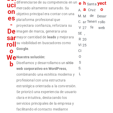
diferenciarse de su competencia en un
e
h
yect
uci
Santa
mercado altamente saturado. Su
a
o
on
Cruz
A.
objetivo principal era contar con una
de
M.
M
Desar
es
plataforma profesional que
Teneri
C.
ar
rollo
-
proyectara confianza, reforzara su
fe
V
27
web
De
imagen de marca, generara una
SE
,
sar
mayor cantidad de
leads
y mejorara
R
20
roll
su visibilidad en buscadores como
VI
25
Google
.
o
CI
We
O
Nuestra solución:
b
S
Diseñamos y desarrollamos un
sitio
S.
web corporativo en WordPress
,
L
combinando una estética moderna y
profesional con una estructura
estratégica orientada a la conversión.
Se priorizó una experiencia de usuario
clara e intuitiva, destacando los
servicios principales de la empresa y
facilitando el contacto mediante